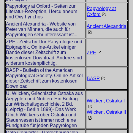
Papyrology at Oxford - Seiten zur
Papyrology at
Literatur-Rezeption, Herculaneum
Oxford
und Oxyrhynchos
Ancient Alexandria - Website von
Ancient Alexandria
Peter van Minnen, die auch für
Papyrologen sehr interessant ist...
ZPE - Zeitschrift für Papyrologie und
Epigraphik. Online-Artikel einiger
Bände dieser Zeitschrift zum
ZPE
kostenlosen Download. Andere sind
widerum kostenpflichtig.
BASP - Bulletin of the American
Papyrological Society. Online-Artikel
BASP
dieser Zeitschrift zum kostenlosen
Download
U. Wilcken, Griechische Ostraka aus
Aegypten und Nubien. Ein Beitrag
Wilcken, Ostraka I
zur Wirtschaftsgeschichte, 2 Bd.
(Leipzig - Berlin 1899)- Das Werk
Wilcken, Ostraka II
Ulrich Wilckens über Ostraka und
Steuerwesen ist immer noch eine
Fundgrube für jeden Papyrologen
Date Converter - Umrechnung von