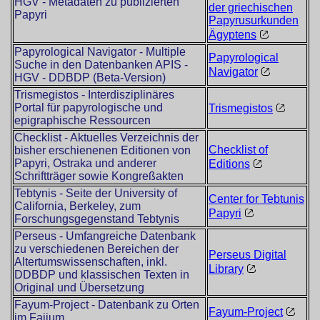
HGV - Metadaten zu publizierten
der griechischen
Papyri
Papyrusurkunden
Ägyptens
Papyrological Navigator - Multiple
Papyrological
Suche in den Datenbanken APIS -
Navigator
HGV - DDBDP (Beta-Version)
Trismegistos - Interdisziplinäres
Portal für papyrologische und
Trismegistos
epigraphische Ressourcen
Checklist - Aktuelles Verzeichnis der
Checklist of
bisher erschienenen Editionen von
Papyri, Ostraka und anderer
Editions
Schriftträger sowie Kongreßakten
Tebtynis - Seite der University of
Center for Tebtunis
California, Berkeley, zum
Papyri
Forschungsgegenstand Tebtynis
Perseus - Umfangreiche Datenbank
zu verschiedenen Bereichen der
Perseus Digital
Altertumswissenschaften, inkl.
Library
DDBDP und klassischen Texten in
Original und Übersetzung
Fayum-Project - Datenbank zu Orten
Fayum-Project
im Faijum