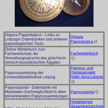
Organa Papyrologica – Links zu
Organa
Leipziger Datenbanken und anderen
Papyrologica
papyrologischen Tools
Online Wörterbuch zum
Fachwörterbuch
Fachwortschatz der
Verwaltungssprache des griechisch-
römisch-byzantinischen Ägypten
Papyrus- und
Ostrakaprojekt
Papyrussammlung der
Halle-Jena-Leipzig
Universitätsbibliothek Leipzig
Papyrusportal - Datenbank mit
Metadaten-Suchmöglichkeit in allen
Papyrusportal
teilnehmenden Papyrussammlungen
Heidelberger
Gesamtverzeichnis