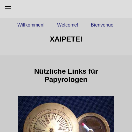
Home
Willkommen!
Welcome!
Bienvenue!
Papyrologie
XAIPETE!
Werdegang
Forschung
Aktuelles
Diverses
Links
Nützliche Links für
Kontakt
Papyrologen
Dementi